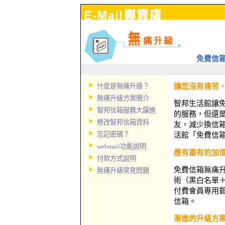
免費信
什麼是無痛升級？
讓您沒有痛苦
無痛升級方案簡介
智邦生活館讓免
智邦信箱服務大躍進
的服務，但還
修改智邦信箱資料
友，減少換信
忘記密碼？
活館「免費信
webmail功能說明
應有盡有的加
付款方式說明
免費信箱無痛
無痛升級常見問題
術（黑白名單
付費會員專用
信箱。
漸進的升級方